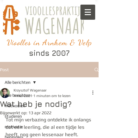
Vioolles in Arnhem & Velp
sinds 2007
Post
Alle berichten
Krzysztof Wagenaar
Alle berichten
1 mei 2021
1 minuten om te lezen
Wat heb je nodig?
methodiek
Bijgewerkt op:
13 apr 2022
studeren
Tot mijn verbazing ontdekte ik onlangs 
motivatie
dat een leerling, die al een tijdje les 
heeft, nog geen lessenaar heeft.  
beginners