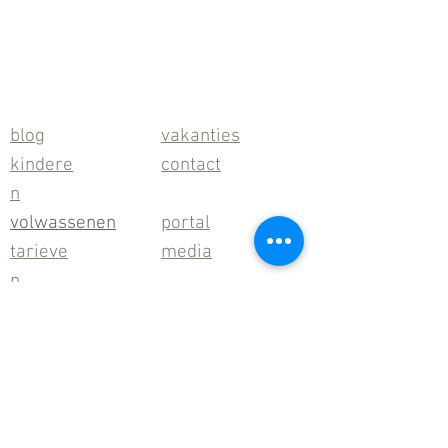
blog
vakanties
kindere
contact
n
volwassenen
portal
tarieve
media
n
algemene
voorwaarden